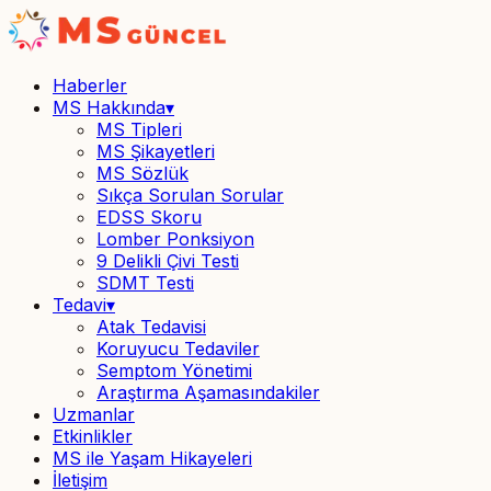
Haberler
MS Hakkında
▾
MS Tipleri
MS Şikayetleri
MS Sözlük
Sıkça Sorulan Sorular
EDSS Skoru
Lomber Ponksiyon
9 Delikli Çivi Testi
SDMT Testi
Tedavi
▾
Atak Tedavisi
Koruyucu Tedaviler
Semptom Yönetimi
Araştırma Aşamasındakiler
Uzmanlar
Etkinlikler
MS ile Yaşam Hikayeleri
İletişim