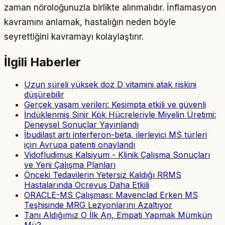
zaman nöroloğunuzla birlikte alınmalıdır. İnflamasyon
kavramını anlamak, hastalığın neden böyle
seyrettiğini kavramayı kolaylaştırır.
İlgili Haberler
Uzun süreli yüksek doz D vitamini atak riskini
düşürebilir
Gerçek yaşam verileri: Kesimpta etkili ve güvenli
İndüklenmiş Sinir Kök Hücreleriyle Miyelin Üretimi:
Deneysel Sonuçlar Yayınlandı
İbudilast artı interferon-beta, ilerleyici MS türleri
için Avrupa patenti onaylandı
Vidofludimus Kalsiyum - Klinik Çalışma Sonuçları
ve Yeni Çalışma Planları
Önceki Tedavilerin Yetersiz Kaldığı RRMS
Hastalarında Ocrevus Daha Etkili
ORACLE-MS Çalışması: Mavenclad Erken MS
Teşhisinde MRG Lezyonlarını Azaltıyor
Tanı Aldığımız O İlk An, Empati Yapmak Mümkün