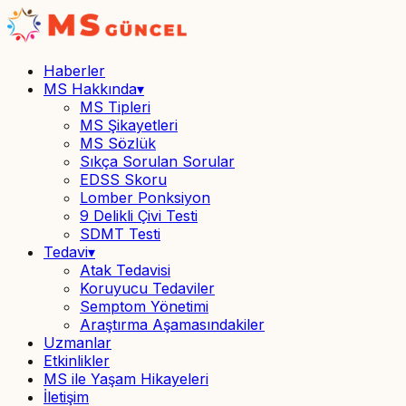
Haberler
MS Hakkında
▾
MS Tipleri
MS Şikayetleri
MS Sözlük
Sıkça Sorulan Sorular
EDSS Skoru
Lomber Ponksiyon
9 Delikli Çivi Testi
SDMT Testi
Tedavi
▾
Atak Tedavisi
Koruyucu Tedaviler
Semptom Yönetimi
Araştırma Aşamasındakiler
Uzmanlar
Etkinlikler
MS ile Yaşam Hikayeleri
İletişim