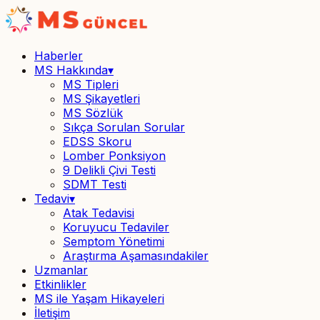
Haberler
MS Hakkında
▾
MS Tipleri
MS Şikayetleri
MS Sözlük
Sıkça Sorulan Sorular
EDSS Skoru
Lomber Ponksiyon
9 Delikli Çivi Testi
SDMT Testi
Tedavi
▾
Atak Tedavisi
Koruyucu Tedaviler
Semptom Yönetimi
Araştırma Aşamasındakiler
Uzmanlar
Etkinlikler
MS ile Yaşam Hikayeleri
İletişim