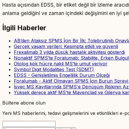
Hasta açısından EDSS, bir etiket değil bir izleme aracıd
anlama geldiğini ve zaman içindeki değişimini en iyi şeki
İlgili Haberler
AB’den Ataksız SPMS İçin Bir İlk: Tolebrutinib Onayl
Gerçek yaşam verileri: Kesimpta etkili ve güvenli
Frexalimab 3 yılda düşük hastalık aktivitesi gösterdi
Nonaktif SPMS’te Foralumab: Stabilite, Erken Bulgul
Otolog kök hücre nakli MS’te umut veriyor
Symbol Digit Modalities Test (SDMT)
EDSS - Genişletilmiş Engellilik Durum Ölçeği
Foralumab - Aktif Olmayan SPMS İçin Burun Spreyi 
İsveç MS Kayıtlarında SPMS'e Dönüşüm Riskinin Aza
Yüksek derece aktif MS'te Mavenclad ve Gilenya karş
Bültene abone olun
Yeni MS haberlerini, tedavi gelişmelerini ve etkinlikleri e-p