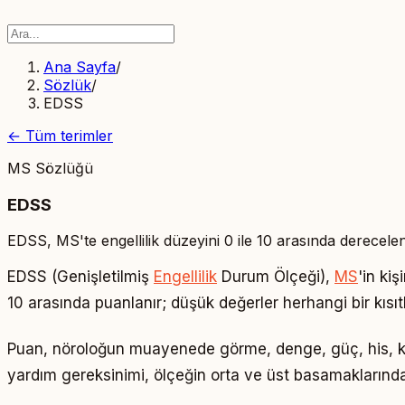
Ana Sayfa
/
Sözlük
/
EDSS
← Tüm terimler
MS Sözlüğü
EDSS
EDSS, MS'te engellilik düzeyini 0 ile 10 arasında derecelend
EDSS (Genişletilmiş
Engellilik
Durum Ölçeği),
MS
'in kiş
10 arasında puanlanır; düşük değerler herhangi bir kısıt
Puan, nöroloğun muayenede görme, denge, güç, his, koord
yardım gereksinimi, ölçeğin orta ve üst basamaklarında be