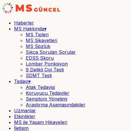
Haberler
MS Hakkında
▾
MS Tipleri
MS Şikayetleri
MS Sözlük
Sıkça Sorulan Sorular
EDSS Skoru
Lomber Ponksiyon
9 Delikli Çivi Testi
SDMT Testi
Tedavi
▾
Atak Tedavisi
Koruyucu Tedaviler
Semptom Yönetimi
Araştırma Aşamasındakiler
Uzmanlar
Etkinlikler
MS ile Yaşam Hikayeleri
İletişim