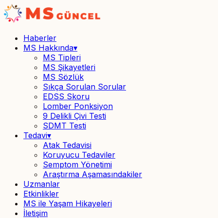
Haberler
MS Hakkında
▾
MS Tipleri
MS Şikayetleri
MS Sözlük
Sıkça Sorulan Sorular
EDSS Skoru
Lomber Ponksiyon
9 Delikli Çivi Testi
SDMT Testi
Tedavi
▾
Atak Tedavisi
Koruyucu Tedaviler
Semptom Yönetimi
Araştırma Aşamasındakiler
Uzmanlar
Etkinlikler
MS ile Yaşam Hikayeleri
İletişim