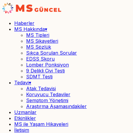
Haberler
MS Hakkında
▾
MS Tipleri
MS Şikayetleri
MS Sözlük
Sıkça Sorulan Sorular
EDSS Skoru
Lomber Ponksiyon
9 Delikli Çivi Testi
SDMT Testi
Tedavi
▾
Atak Tedavisi
Koruyucu Tedaviler
Semptom Yönetimi
Araştırma Aşamasındakiler
Uzmanlar
Etkinlikler
MS ile Yaşam Hikayeleri
İletişim