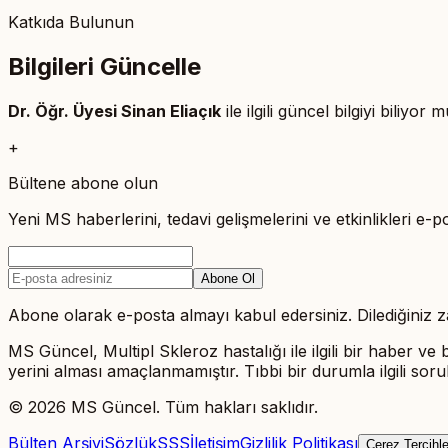
Katkıda Bulunun
Bilgileri Güncelle
Dr. Öğr. Üyesi Sinan Eliaçık
ile ilgili güncel bilgiyi bili
+
Bültene abone olun
Yeni MS haberlerini, tedavi gelişmelerini ve etkinlikleri e-p
Abone Ol
Abone olarak e-posta almayı kabul edersiniz. Dilediğiniz za
MS Güncel, Multipl Skleroz hastalığı ile ilgili bir haber ve b
yerini alması amaçlanmamıştır. Tıbbi bir durumla ilgili so
©
2026
MS Güncel. Tüm hakları saklıdır.
Bülten Arşivi
Sözlük
SSS
İletişim
Gizlilik Politikası
Çerez Tercihle