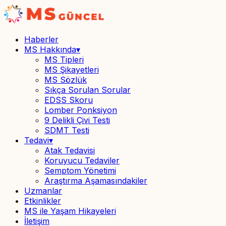
Haberler
MS Hakkında
▾
MS Tipleri
MS Şikayetleri
MS Sözlük
Sıkça Sorulan Sorular
EDSS Skoru
Lomber Ponksiyon
9 Delikli Çivi Testi
SDMT Testi
Tedavi
▾
Atak Tedavisi
Koruyucu Tedaviler
Semptom Yönetimi
Araştırma Aşamasındakiler
Uzmanlar
Etkinlikler
MS ile Yaşam Hikayeleri
İletişim