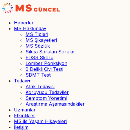
Haberler
MS Hakkında
▾
MS Tipleri
MS Şikayetleri
MS Sözlük
Sıkça Sorulan Sorular
EDSS Skoru
Lomber Ponksiyon
9 Delikli Çivi Testi
SDMT Testi
Tedavi
▾
Atak Tedavisi
Koruyucu Tedaviler
Semptom Yönetimi
Araştırma Aşamasındakiler
Uzmanlar
Etkinlikler
MS ile Yaşam Hikayeleri
İletişim