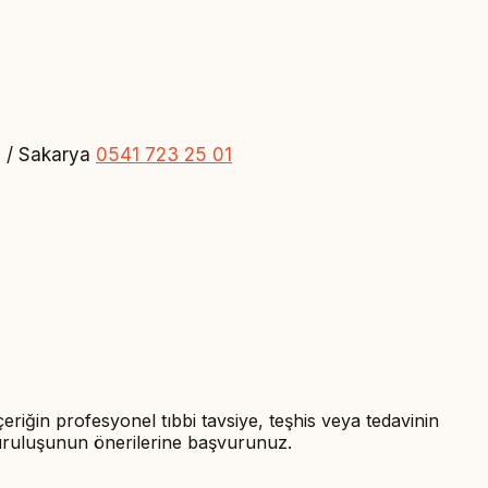
n / Sakarya
0541 723 25 01
içeriğin profesyonel tıbbi tavsiye, teşhis veya tedavinin
 kuruluşunun önerilerine başvurunuz.