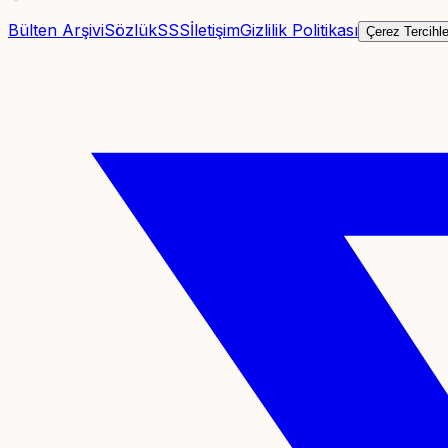
Bülten Arşivi
Sözlük
SSS
İletişim
Gizlilik Politikası
Çerez Tercihle