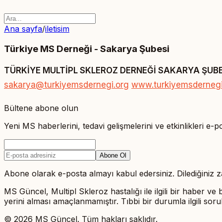
Ana sayfa
/
iletisim
Türkiye MS Derneği - Sakarya Şubesi
TÜRKİYE MULTİPL SKLEROZ DERNEĞİ SAKARYA ŞUBE
sakarya@turkiyemsdernegi.org
www.turkiyemsdernegi
Bültene abone olun
Yeni MS haberlerini, tedavi gelişmelerini ve etkinlikleri e-p
Abone Ol
Abone olarak e-posta almayı kabul edersiniz. Dilediğiniz za
MS Güncel, Multipl Skleroz hastalığı ile ilgili bir haber ve b
yerini alması amaçlanmamıştır. Tıbbi bir durumla ilgili so
©
2026
MS Güncel. Tüm hakları saklıdır.