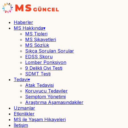
Haberler
MS Hakkında
▾
MS Tipleri
MS Şikayetleri
MS Sözlük
Sıkça Sorulan Sorular
EDSS Skoru
Lomber Ponksiyon
9 Delikli Çivi Testi
SDMT Testi
Tedavi
▾
Atak Tedavisi
Koruyucu Tedaviler
Semptom Yönetimi
Araştırma Aşamasındakiler
Uzmanlar
Etkinlikler
MS ile Yaşam Hikayeleri
İletişim